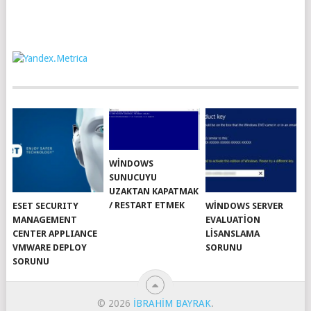
WINDOWS
SUNUCUYU
UZAKTAN KAPATMAK
/ RESTART ETMEK
ESET SECURITY
WINDOWS SERVER
MANAGEMENT
EVALUATION
CENTER APPLIANCE
LISANSLAMA
VMWARE DEPLOY
SORUNU
SORUNU
© 2026
IBRAHIM BAYRAK
.