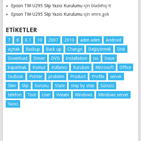
Epson TM-U295 Slip Yazıcı Kurulumu
için
bladehq-tr
Epson TM-U295 Slip Yazıcı Kurulumu
için
emre.gok
ETIKETLER
7
8
8.1
10
2007
2010
adım adım
Android
açmak
Backup
Back up
Change
Değiştirmek
Disk
Download
Driver
DVD
Installation
iso
Issue
kapatmak
Komut
Kullanıcı
Kurulum
Microsoft
Office
Outlook
Printer
problem
Product
Profile
server
Slim
Slip
Sorunu
State
step by step
Sürücü
telefon
Tool
User
Veeam
Windows
Windows server
Yazıcı